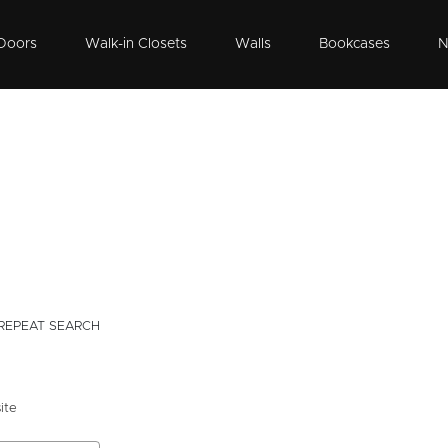
Doors
Walk-in Closets
Walls
Bookcases
N
REPEAT SEARCH
ite