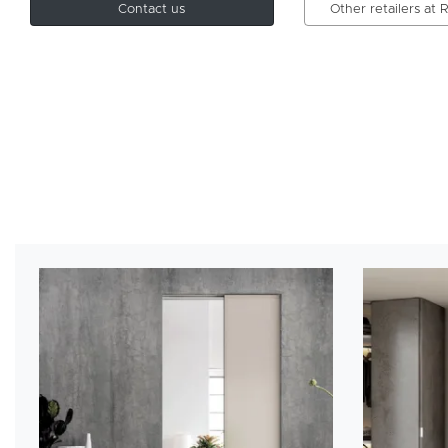
Contact us
Other retailers at 