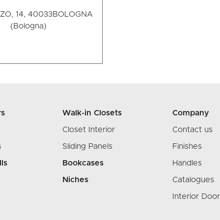
ZO, 14, 40033
BOLOGNA
(Bologna)
rs
Walk-in Closets
Company
Closet Interior
Contact us
s
Sliding Panels
Finishes
lls
Bookcases
Handles
Niches
Catalogues
Interior Doo