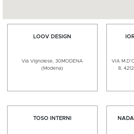
LOOV DESIGN
IO
Via Vignolese, 30
MODENA
VIA M.D'
(Modena)
8, 421
TOSO INTERNI
NADA