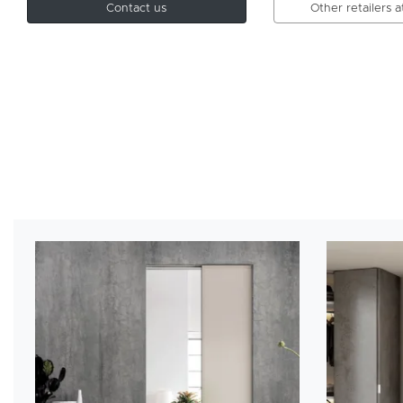
Contact us
Other retailers 