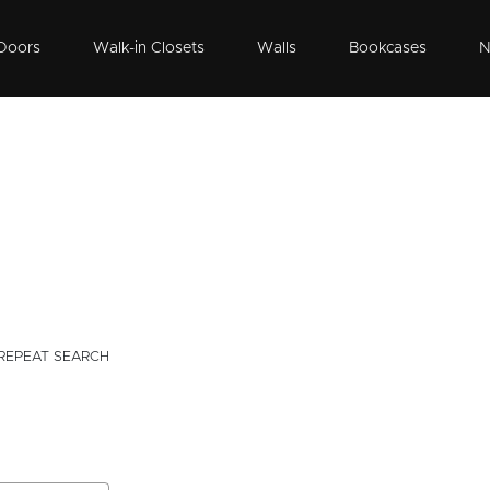
Doors
Walk-in Closets
Walls
Bookcases
N
REPEAT SEARCH