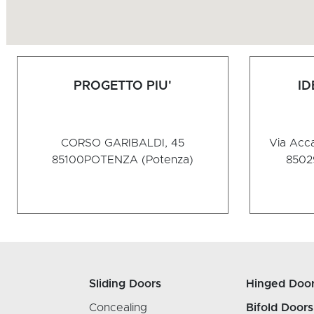
PROGETTO PIU'
I
CORSO GARIBALDI, 45
Via Acca
85100
POTENZA (Potenza)
8502
Sliding Doors
Hinged Doo
Concealing
Bifold Doors