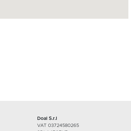
Doal S.r.l
VAT 03724580265